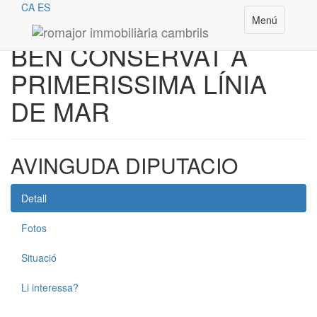
CA
ES
Apartament CAMBRILS
Toggle
Menú
navigation
BEN CONSERVAT A
PRIMERISSIMA LÍNIA
DE MAR
AVINGUDA DIPUTACIO
Detall
Fotos
Situació
Li interessa?
2
40 m
1 Habitacions
1 Banys
Ref. 1555